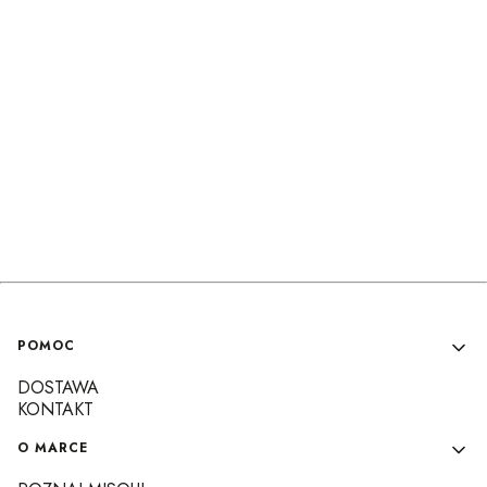
Linki w stopce
POMOC
DOSTAWA
KONTAKT
O MARCE