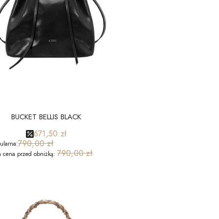
BUCKET BELLIS BLACK
671,50 zł
790,00 zł
ularna:
790,00 zł
a cena przed obniżką: