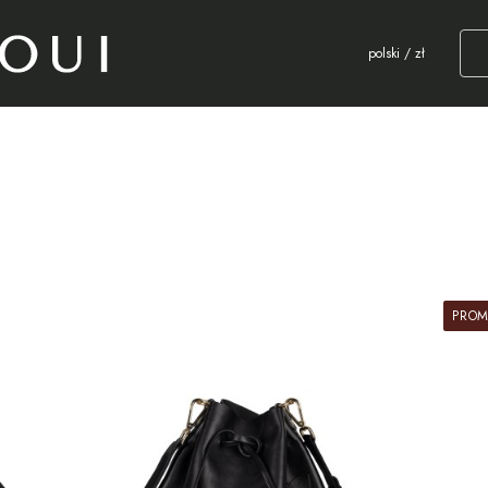
polski / zł
PROM