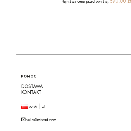
590,00 z
Najniższa cena przed obniżką:
Linki w stopce
POMOC
DOSTAWA
KONTAKT
polski
zł
hello@misoui.com