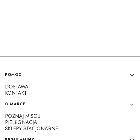
Linki w stopce
POMOC
DOSTAWA
KONTAKT
O MARCE
POZNAJ MISOUI
PIELĘGNACJA
SKLEPY STACJONARNE
REGULAMINY