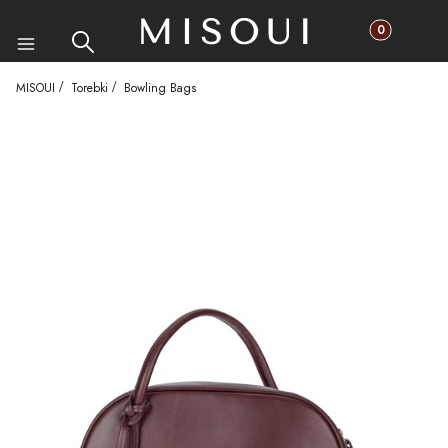
Produkty w ko
Szukaj
Koszyk
Menu
MISOUI
Torebki
Bowling Bags