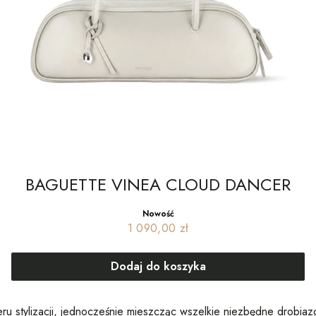
BAGUETTE VINEA CLOUD DANCER
Nowość
Cena
1 090,00 zł
Dodaj do koszyka
eru stylizacji, jednocześnie mieszcząc wszelkie niezbędne drobiaz