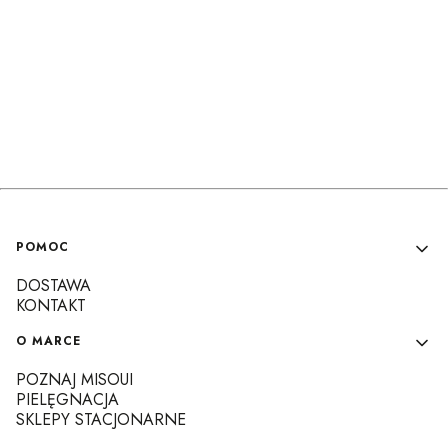
Linki w stopce
POMOC
DOSTAWA
KONTAKT
O MARCE
POZNAJ MISOUI
PIELĘGNACJA
SKLEPY STACJONARNE