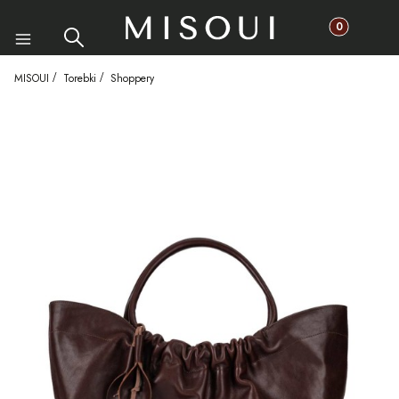
Produkty w ko
Szukaj
Koszyk
Menu
MISOUI
Torebki
Shoppery